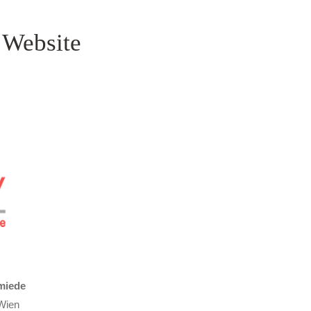
 Website
miede
Wien