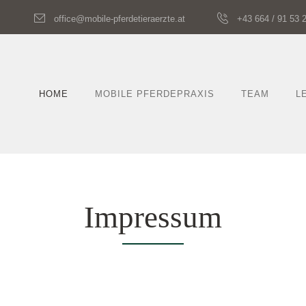
office@mobile-pferdetieraerzte.at
+43 664 / 91 53 
HOME
MOBILE PFERDEPRAXIS
TEAM
L
Impressum