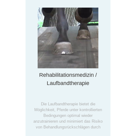
Rehabilitationsmedizin /
Laufbandtherapie
Die Laufbandtherapie bietet die
Möglichkeit, Pferde unter kontrollierten
Bedingungen optimal wieder
anzutrainieren und minimiert das Risiko
von Behandlungsrückschlägen durch
unkontrollierte Bewegungsabläufe.