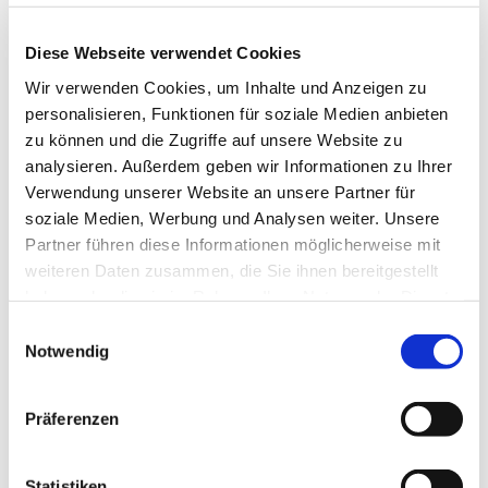
und kann diese bis zur Aufzweigung in die
Diese Webseite verwendet Cookies
Hauptbronchien verfolgen. Bei vorhandenem
Sekret (Tracheobronchialsekret) kann dieses über
Wir verwenden Cookies, um Inhalte und Anzeigen zu
personalisieren, Funktionen für soziale Medien anbieten
einen Entnahmeschlauch im Arbeitskanal des
zu können und die Zugriffe auf unsere Website zu
Endoskops direkt entnommen und anschließend
analysieren. Außerdem geben wir Informationen zu Ihrer
untersucht werden. Ist lediglich wenig Sekret
Verwendung unserer Website an unsere Partner für
vorhanden, kann eine Sekretprobe auch über eine
soziale Medien, Werbung und Analysen weiter. Unsere
Bronchoalveoläre Lavage (= Spülprobe) gewonnen
Partner führen diese Informationen möglicherweise mit
werden. Hierbei wird eine geringe Menge an
weiteren Daten zusammen, die Sie ihnen bereitgestellt
Flüssigkeit in die Lunge gegeben und
haben oder die sie im Rahmen Ihrer Nutzung der Dienste
anschließend wieder abgesaugt.
gesammelt haben.
E
Notwendig
i
n
w
Gastroskopie
Präferenzen
i
l
l
Statistiken